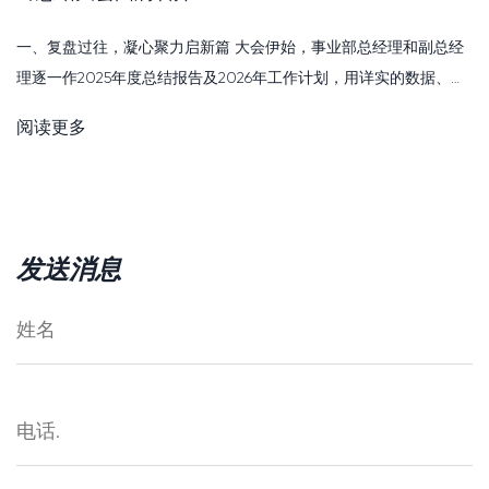
一、复盘过往，凝心聚力启新篇 大会伊始，事业部总经理和副总经
理逐一作2025年度总结报告及2026年工作计划，用详实的数据、务
实的举措、深刻的反思，全面回顾了过去一年的工作成效与不足，
阅读更多
明确了新一年的奋斗方向与具体的举措。 一份份详实的报告，...
发送消息